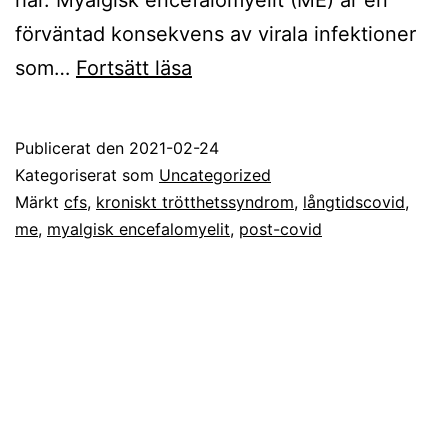
förväntad konsekvens av virala infektioner
Post-
som…
Fortsätt läsa
Covid-
Syndrom:
Publicerat den
2021-02-24
Glöm
Kategoriserat som
Uncategorized
inte
Märkt
cfs
,
kroniskt trötthetssyndrom
,
långtidscovid
,
me
,
myalgisk encefalomyelit
,
post-covid
bort
befintlig
kunskap!