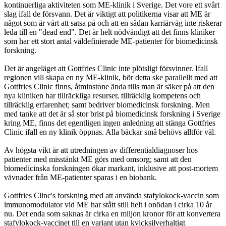
kontinuerliga aktiviteten som ME-klinik i Sverige. Det vore ett svårt
slag ifall de försvann. Det är viktigt att politikerna visar att ME är
något som är värt att satsa på och att en sådan karriärväg inte riskerar
leda till en "dead end". Det är helt nödvändigt att det finns kliniker
som har ett stort antal väldefinierade ME-patienter för biomedicinsk
forskning.
Det är angeläget att Gottfries Clinic inte plötsligt försvinner. Ifall
regionen vill skapa en ny ME-klinik, bör detta ske parallellt med att
Gottfries Clinic finns, åtminstone ända tills man är säker på att den
nya kliniken har tillräckliga resurser, tillräcklig kompetens och
tillräcklig erfarenhet; samt bedriver biomedicinsk forskning. Men
med tanke att det är så stor brist på biomedicinsk forskning i Sverige
kring ME, finns det egentligen ingen anledning att stänga Gottfries
Clinic ifall en ny klinik öppnas. Alla bäckar små behövs alltför väl.
Av högsta vikt är att utredningen av differentialdiagnoser hos
patienter med misstänkt ME görs med omsorg; samt att den
biomedicinska forskningen ökar markant, inklusive att post-mortem
vävnader från ME-patienter sparas i en biobank.
Gottfries Clinc's forskning med att använda stafylokock-vaccin som
immunomodulator vid ME har stått still helt i onödan i cirka 10 år
nu. Det enda som saknas är cirka en miljon kronor för att konvertera
stafylokock-vaccinet till en variant utan kvicksilverhaltigt