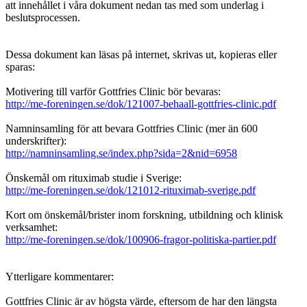
att innehållet i våra dokument nedan tas med som underlag i
beslutsprocessen.
Dessa dokument kan läsas på internet, skrivas ut, kopieras eller
sparas:
Motivering till varför Gottfries Clinic bör bevaras:
http://me-foreningen.se/dok/121007-behaall-gottfries-clinic.pdf
Namninsamling för att bevara Gottfries Clinic (mer än 600
underskrifter):
http://namninsamling.se/index.php?sida=2&nid=6958
Önskemål om rituximab studie i Sverige:
http://me-foreningen.se/dok/121012-rituximab-sverige.pdf
Kort om önskemål/brister inom forskning, utbildning och klinisk
verksamhet:
http://me-foreningen.se/dok/100906-fragor-politiska-partier.pdf
Ytterligare kommentarer:
Gottfries Clinic är av högsta värde, eftersom de har den längsta