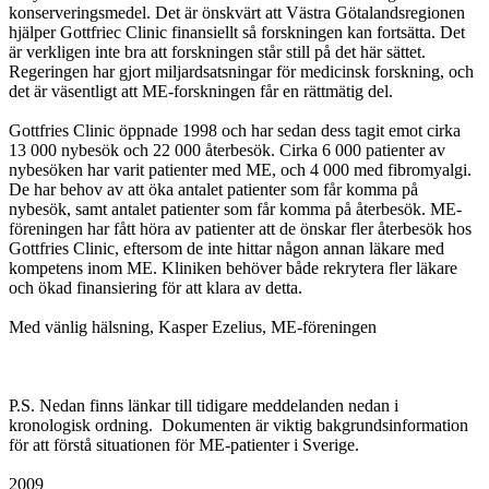
konserveringsmedel. Det är önskvärt att Västra Götalandsregionen
hjälper Gottfriec Clinic finansiellt så forskningen kan fortsätta. Det
är verkligen inte bra att forskningen står still på det här sättet.
Regeringen har gjort miljardsatsningar för medicinsk forskning, och
det är väsentligt att ME-forskningen får en rättmätig del.
Gottfries Clinic öppnade 1998 och har sedan dess tagit emot cirka
13 000 nybesök och 22 000 återbesök. Cirka 6 000 patienter av
nybesöken har varit patienter med ME, och 4 000 med fibromyalgi.
De har behov av att öka antalet patienter som får komma på
nybesök, samt antalet patienter som får komma på återbesök. ME-
föreningen har fått höra av patienter att de önskar fler återbesök hos
Gottfries Clinic, eftersom de inte hittar någon annan läkare med
kompetens inom ME. Kliniken behöver både rekrytera fler läkare
och ökad finansiering för att klara av detta.
Med vänlig hälsning, Kasper Ezelius, ME-föreningen
P.S. Nedan finns länkar till tidigare meddelanden nedan i
kronologisk ordning. Dokumenten är viktig bakgrundsinformation
för att förstå situationen för ME-patienter i Sverige.
2009