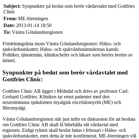
Subject:
Synpunkter på beslut som berör vårdavtalet med Gottfries
Clinic
From:
ME-föreningen
Date:
2013-01-14 18:50
To:
Västra Götalandsregionen
Fördelningslista inom Västra Götalandsregionen: Hälso- och
sjukvårdsutskottet; Hälso- och sjukvårdsnämndernas kansli;
Politiker, tjänstemän, klinikschefer och läkare som berörs berörs av
ämnet;
Synpunkter på beslut som berör vårdavtalet med
Gottfries Clinic:
Gottfries Clinic AB ligger i Mölndal och drivs av professor Carl-
Gerhard Gottfries. Kliniken tar emot patienter med den
neuroimmuna sjukdomen myalgisk encefalomyelit (ME) och
fibromyalgi.
Västra Götalandsregionen står just inför en diskussion för att besluta
om Gottfries Clinic AB skall få bibehålla sitt vårdavtal med
regionen. Enligt rykten skall beslut fattas i februari i Hälso- och
sjukvårdsutskottet, men detta är inte konfirmerat. ME-föreningen vill